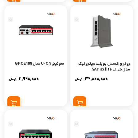
روتر و اکسس پوینت میکروتیک
سوئیچ U-ON مدل GPOE408
مدل hAP ax lite LTE6
11,990,000
39,000,000
تومان
تومان