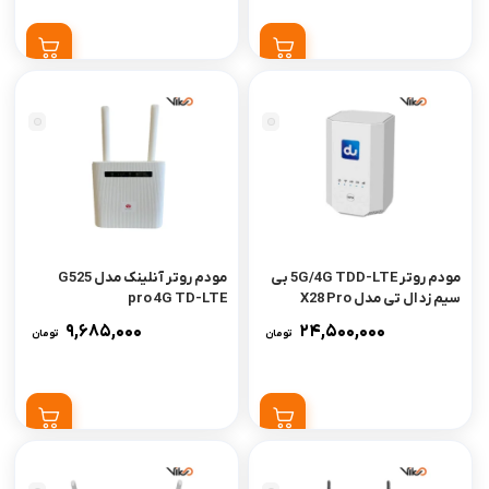
مودم روتر 5G/4G TDD-LTE بی
مودم روتر آنلینک مدل G525
سیم زد ال تی مدل X28 Pro
pro 4G TD-LTE
9,685,000
24,500,000
تومان
تومان