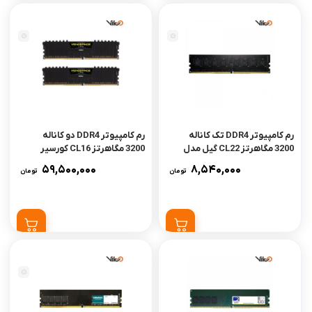
رم کامپیوتر DDR4 تک کاناله
رم کامپیوتر DDR4 دو کاناله
3200 مگاهرتز CL22 گیل مدل
3200 مگاهرتز CL16 کورسیر
Pristine V ظرفیت 8 گیگابایت
مدل VENGEANCE LPX ظرفیت
59,500,000
8,540,000
تومان
تومان
32 گیگابایت