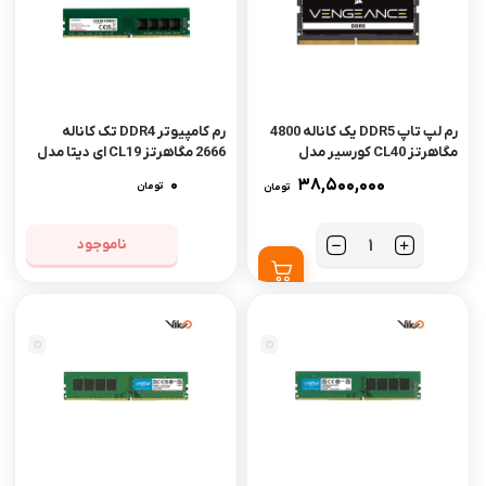
رم لپ تاپ DDR5 یک کاناله 4800
رم کامپیوتر DDR4 تک کاناله
مگاهرتز CL40 کورسیر مدل
2666 مگاهرتز CL19 ای دیتا مدل
VENGEANCE ظرفیت 16
Premier ظرفیت 8 گیگابایت
0
38,500,000
تومان
تومان
گیگابایت
ناموجود
تعداد