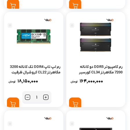
رم کامپیوتر DDR5 دو کاناله
رم لپ تاپ DDR4 تک کاناله 3200
7200 مگاهرتز CL34 کورسیر
مگاهرتز CL22 کروشیال ظرفیت
مدل DOMINATOR
16 گیگابایت
18,150,000
164,000,000
تومان
تومان
TITANIUM RGB ظرفیت 32
گیگابایت
تعداد