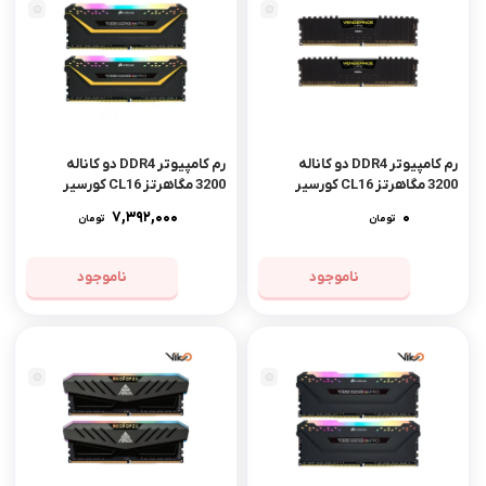
رم کامپیوتر DDR4 دو کاناله
رم کامپیوتر DDR4 دو کاناله
3200 مگاهرتز CL16 کورسیر
3200 مگاهرتز CL16 کورسیر
مدل VENGEANCE LPX ظرفیت
مدل VENGEANCE RGB PRO
7,392,000
0
تومان
تومان
64 گیگابایت
TUF Gaming ظرفیت 32
گیگابایت
ناموجود
ناموجود