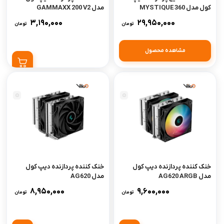
کول مدل MYSTIQUE 360
مدل GAMMAXX 200 V2
ARGB
3,190,000
29,950,000
تومان
تومان
مشاهده محصول
مشکی
نقره‌ای
خنک کننده پردازنده دیپ کول
خنک کننده پردازنده دیپ کول
مدل AG620 ARGB
مدل AG620
8,950,000
9,600,000
تومان
تومان