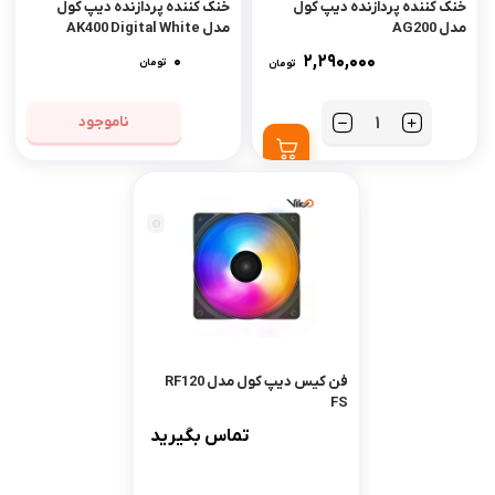
خنک کننده پردازنده دیپ کول
خنک کننده پردازنده دیپ کول
مدل AG200
مدل AK400 Digital White
0
2,290,000
تومان
تومان
ناموجود
تعداد
فن کیس دیپ کول مدل RF120
FS
تماس بگیرید