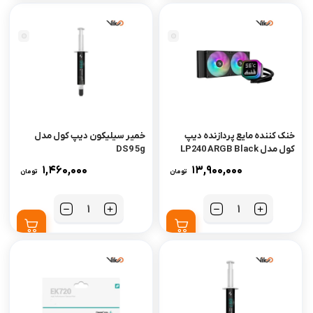
خنک کننده مایع پردازنده دیپ
خمیر سیلیکون دیپ کول مدل
کول مدل LP240 ARGB Black
DS9 5g
1,460,000
13,900,000
تومان
تومان
تعداد
تعداد