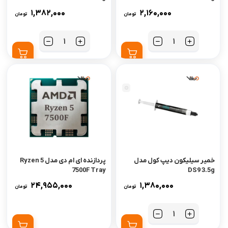
1,382,000
2,160,000
تومان
تومان
تعداد
تعداد
خمیر سیلیکون دیپ کول مدل
پردازنده ای ام دی مدل Ryzen 5
7500F Tray
DS9 3.5g
24,955,000
1,380,000
تومان
تومان
تعداد